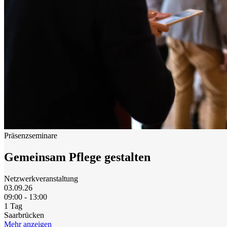
Startseite
Anmelden
Registrieren
Präsenzseminare
Gemeinsam Pflege gestalten
Netzwerkveranstaltung
03.09.26
09:00 - 13:00
1 Tag
Saarbrücken
Mehr anzeigen